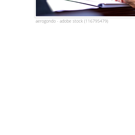
aerogondo - adobe stock (116795479)