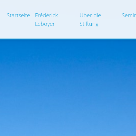
Startseite
Frédérick
Über die
Semin
Leboyer
Stiftung