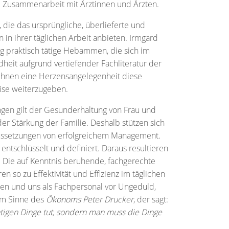
kte Zusammenarbeit mit Ärztinnen und Ärzten.
ie das ursprüngliche, überlieferte und
 ihrer täglichen Arbeit anbieten. Irmgard
ig praktisch tätige Hebammen, die sich im
heit aufgrund vertiefender Fachliteratur der
st ihnen eine Herzensangelegenheit diese
ise weiterzugeben.
ngen gilt der Gesunderhaltung von Frau und
er Stärkung der Familie. Deshalb stützen sich
ussetzungen von erfolgreichem Management.
 entschlüsselt und definiert. Daraus resultieren
n. Die auf Kenntnis beruhende, fachgerechte
 so zu Effektivität und Effizienz im täglichen
uten und uns als Fachpersonal vor Ungeduld,
im Sinne des
Ökonoms Peter Drucker
, der sagt:
htigen Dinge tut, sondern man muss die Dinge